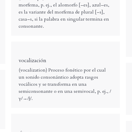
morfema, p. ej., el alomorfo [–es], azul–es,
es la variante del morfema de plural [–s],
casa–s, si la palabra en singular termina en
consonante.
vocalización
(vocalization) Proceso fonético por el cual
un sonido consonántico adopta rasgos
vocálicos y se transforma en una
semiconsonante o en una semivocal, p. ej., /
γ/→/i̯/.