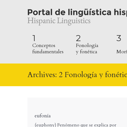
1
2
3
Conceptos
Fonología
fundamentales
y fonética
Morf
Archives:
2 Fonología y fonéti
eufonía
(euphony) Fenómeno que se explica por