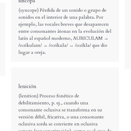
síncopa
(syncope) Pérdida de un sonido o grupo de
sonidos en el interior de una palabra. Por
ejemplo, las vocales breves que desaparecen
entre consonantes átonas en la evolución del
latín al español moderno, AURICULAM →
/o:ɾíkulam/ → /o:ɾíkula/ → /o:ɾíkla/ que dio
lugar a oreja.
lenición
(lenition) Proceso fonético de
debilitamiento, p. ej., cuando una
consonante oclusiva se transforma en su
versión débil, fricativa, o una consonante
oclusiva sorda se convierte en oclusiva