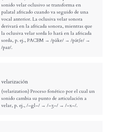
sonido velar oclusivo se transforma en
palatal africado cuando va seguido de una
vocal anterior. La oclusiva velar sonora
derivará en la africada sonora, mientras que
la oclusiva velar sorda lo hará en la africada
sorda, p. ej., PACEM → /páke/ → /pátʃe/ →
/paz/.
velarización
(velarization) Proceso fonético por el cual un
sonido cambia su punto de articulación a
velar, p. ej., /–gl–/ → /–ʒ–/ → /–x–/.