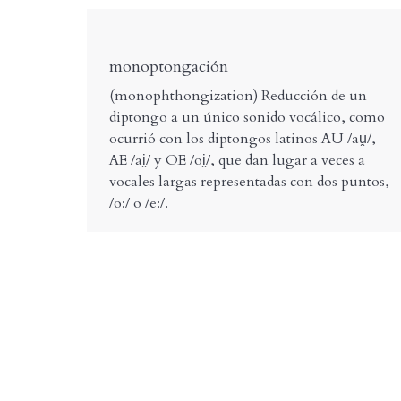
monoptongación
(monophthongization) Reducción de un
diptongo a un único sonido vocálico, como
ocurrió con los diptongos latinos AU /au̯/,
AE /ai̯/ y OE /oi̯/, que dan lugar a veces a
vocales largas representadas con dos puntos,
/o:/ o /e:/.