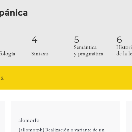
4
5
6
Semántica
Histori
ología
Sintaxis
y pragmática
de la 
ca
alomorfo
(allomorph) Realización o variante de un