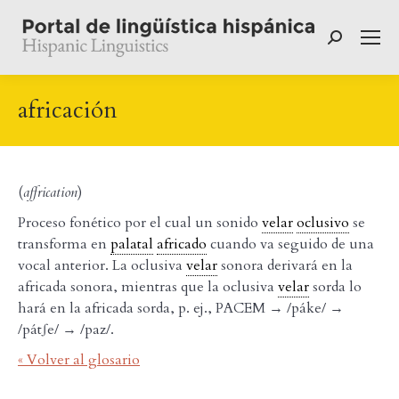
Buscar:
africación
(
affrication
)
Proceso fonético por el cual un sonido
velar
oclusivo
se
transforma en
palatal
africado
cuando va seguido de una
vocal anterior. La oclusiva
velar
sonora derivará en la
africada sonora, mientras que la oclusiva
velar
sorda lo
hará en la africada sorda, p. ej., PACEM → /páke/ →
/pátʃe/ → /paz/.
« Volver al glosario