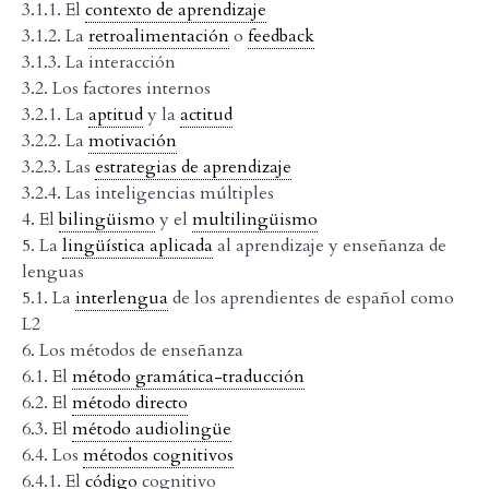
3.1.1. El
contexto de aprendizaje
3.1.2. La
retroalimentación
o
feedback
3.1.3. La interacción
3.2. Los factores internos
3.2.1. La
aptitud
y la
actitud
3.2.2. La
motivación
3.2.3. Las
estrategias de aprendizaje
3.2.4. Las inteligencias múltiples
4. El
bilingüismo
y el
multilingüismo
5. La
lingüística aplicada
al aprendizaje y enseñanza de
lenguas
5.1. La
interlengua
de los aprendientes de español como
L2
6. Los métodos de enseñanza
6.1. El
método gramática-traducción
6.2. El
método directo
6.3. El
método audiolingüe
6.4. Los
métodos cognitivos
6.4.1. El
código
cognitivo