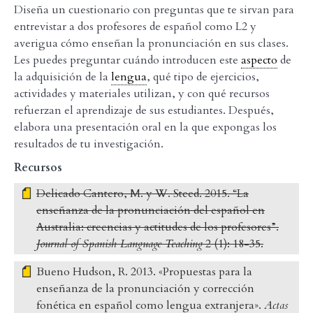
Diseña un cuestionario con preguntas que te sirvan para
entrevistar a dos profesores de español como L2 y
averigua cómo enseñan la pronunciación en sus clases.
Les puedes preguntar cuándo introducen este
aspecto
de
la adquisición de la
lengua
, qué tipo de ejercicios,
actividades y materiales utilizan, y con qué recursos
refuerzan el aprendizaje de sus estudiantes. Después,
elabora una presentación oral en la que expongas los
resultados de tu investigación.
Recursos
Delicado Cantero, M. y W. Steed. 2015. “La
enseñanza de la pronunciación del español en
Australia: creencias y actitudes de los profesores”.
Journal of Spanish Language Teaching
2 (1): 18-35.
Bueno Hudson, R. 2013. «Propuestas para la
enseñanza de la pronunciación y corrección
fonética en español como lengua extranjera».
Actas