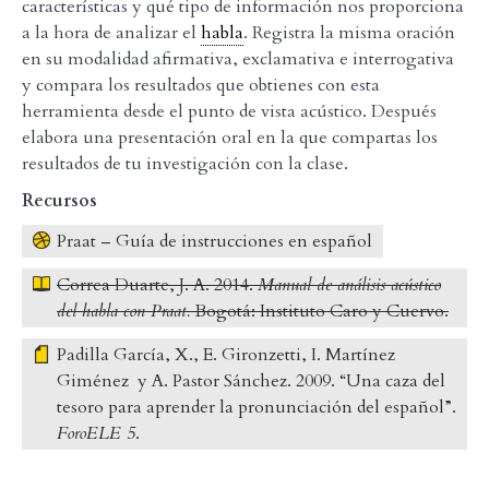
características y qué tipo de información nos proporciona
a la hora de analizar el
habla
. Registra la misma oración
en su modalidad afirmativa, exclamativa e interrogativa
y compara los resultados que obtienes con esta
herramienta desde el punto de vista acústico. Después
elabora una presentación oral en la que compartas los
resultados de tu investigación con la clase.
Recursos
Praat – Guía de instrucciones en español
Correa Duarte, J. A. 2014.
Manual de análisis acústico
del habla con Praat.
Bogotá: Instituto Caro y Cuervo.
Padilla García, X., E. Gironzetti, I. Martínez
Giménez y A. Pastor Sánchez. 2009. “Una caza del
tesoro para aprender la pronunciación del español”.
ForoELE 5
.