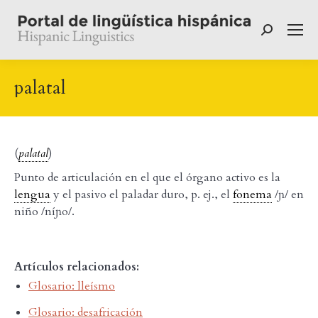
Buscar:
palatal
(
palatal
)
Punto de articulación en el que el órgano activo es la
lengua
y el pasivo el paladar duro, p. ej., el
fonema
/ɲ/ en
niño /níɲo/.
Artículos relacionados:
Glosario: lleísmo
Glosario: desafricación