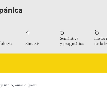
4
5
6
Semántica
Histori
ología
Sintaxis
y pragmática
de la 
 ejemplo,
canoa
o
iguana
.