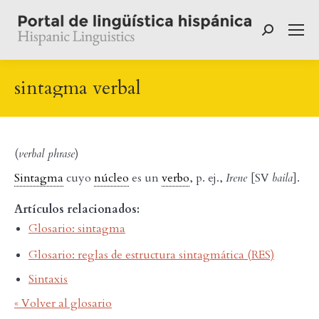
Buscar:
sintagma verbal
(
verbal phrase
)
Sintagma
cuyo
núcleo
es un
verbo
, p. ej.,
Irene
[SV
baila
].
Artículos relacionados:
Glosario: sintagma
Glosario: reglas de estructura sintagmática (RES)
Sintaxis
« Volver al glosario