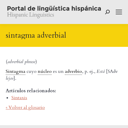
Buscar:
sintagma adverbial
(
adverbial phrase
)
Sintagma
cuyo
núcleo
es un
adverbio
, p. ej.,
Está
[SAdv
lejos
].
Artículos relacionados:
Sintaxis
« Volver al glosario