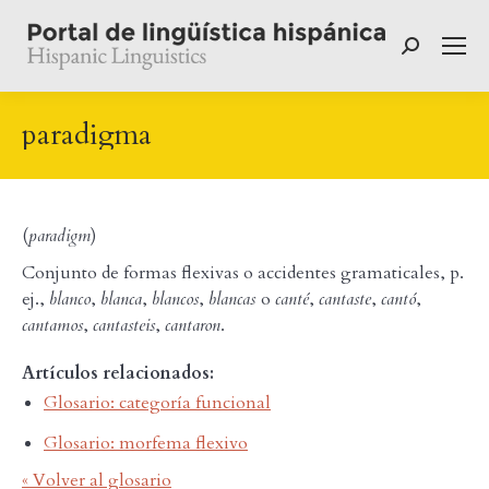
Buscar:
paradigma
(
paradigm
)
Conjunto de formas flexivas o accidentes gramaticales, p.
ej.,
blanco
,
blanca
,
blancos
,
blancas
o
canté
,
cantaste
,
cantó
,
cantamos
,
cantasteis
,
cantaron
.
Artículos relacionados:
Glosario: categoría funcional
Glosario: morfema flexivo
« Volver al glosario