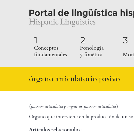
1
2
3
Conceptos
Fonología
fundamentales
y fonética
Morf
órgano articulatorio pasivo
(
passive articulatory organ or passive articulator
)
Órgano que interviene en la producción de un soni
Artículos relacionados: