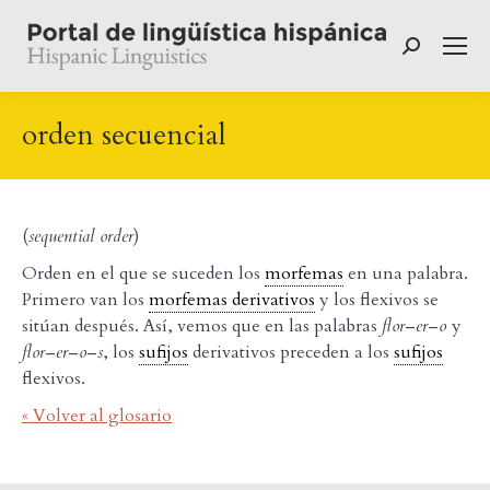
Buscar:
orden secuencial
(
sequential order
)
Orden en el que se suceden los
morfemas
en una palabra.
Primero van los
morfemas derivativos
y los flexivos se
sitúan después. Así, vemos que en las palabras
flor
–
er
–
o
y
flor
–
er
–
o
–
s
, los
sufijos
derivativos preceden a los
sufijos
flexivos.
« Volver al glosario