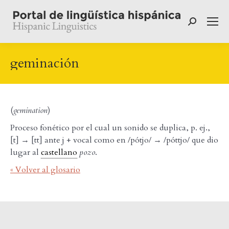
Buscar:
geminación
(
gemination
)
Proceso fonético por el cual un sonido se duplica, p. ej.,
[t] → [tt] ante j + vocal como en /pótjo/ → /póttjo/ que dio
lugar al
castellano
pozo
.
« Volver al glosario