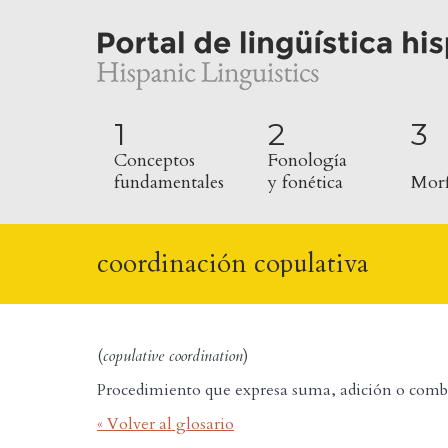
1
2
3
Conceptos
Fonología
fundamentales
y fonética
Morf
coordinación copulativa
(
copulative coordination
)
Procedimiento que expresa suma, adición o comb
« Volver al glosario