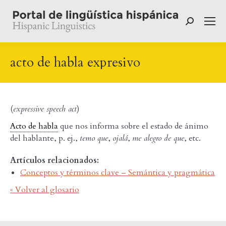
Buscar:
acto de habla expresivo
(
expressive speech act
)
Acto de habla
que nos informa sobre el estado de ánimo
del hablante, p. ej.,
temo que
,
ojalá
,
me alegro de que
, etc.
Artículos relacionados:
Conceptos y términos clave – Semántica y pragmática
« Volver al glosario